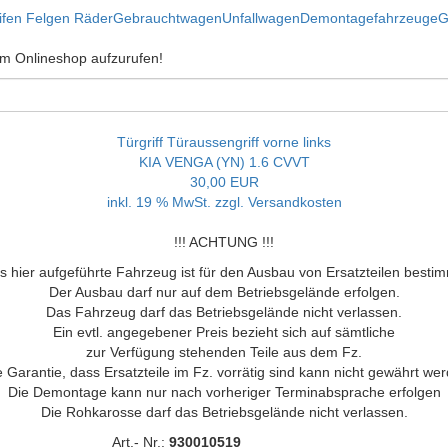
ifen Felgen Räder
Gebrauchtwagen
Unfallwagen
Demontagefahrzeuge
G
 im Onlineshop aufzurufen!
Türgriff Türaussengriff vorne links
KIA VENGA (YN) 1.6 CVVT
30,00 EUR
inkl. 19 % MwSt. zzgl.
Versandkosten
!!! ACHTUNG !!!
s hier aufgeführte Fahrzeug ist für den Ausbau von Ersatzteilen bestim
Der Ausbau darf nur auf dem Betriebsgelände erfolgen.
Das Fahrzeug darf das Betriebsgelände nicht verlassen.
Ein evtl. angegebener Preis bezieht sich auf sämtliche
zur Verfügung stehenden Teile aus dem Fz.
 Garantie, dass Ersatzteile im Fz. vorrätig sind kann nicht gewährt we
Die Demontage kann nur nach vorheriger Terminabsprache erfolgen
Die Rohkarosse darf das Betriebsgelände nicht verlassen.
Art.- Nr.:
930010519