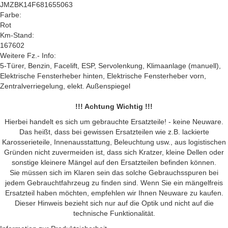
JMZBK14F681655063
Farbe:
Rot
Km-Stand:
167602
Weitere Fz.- Info:
5-Türer, Benzin, Facelift, ESP, Servolenkung, Klimaanlage (manuell),
Elektrische Fensterheber hinten, Elektrische Fensterheber vorn,
Zentralverriegelung, elekt. Außenspiegel
!!! Achtung Wichtig !!!
Hierbei handelt es sich um gebrauchte Ersatzteile! - keine Neuware.
Das heißt, dass bei gewissen Ersatzteilen wie z.B. lackierte
Karosserieteile, Innenausstattung, Beleuchtung usw., aus logistischen
Gründen nicht zuvermeiden ist, dass sich Kratzer, kleine Dellen oder
sonstige kleinere Mängel auf den Ersatzteilen befinden können.
Sie müssen sich im Klaren sein das solche Gebrauchsspuren bei
jedem Gebrauchtfahrzeug zu finden sind. Wenn Sie ein mängelfreis
Ersatzteil haben möchten, empfehlen wir Ihnen Neuware zu kaufen.
Dieser Hinweis bezieht sich nur auf die Optik und nicht auf die
technische Funktionalität.