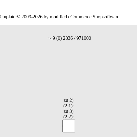
| Template © 2009-2026 by
mod
ified eCommerce Shopsoftware
+49 (0) 2836 / 971000
zu 2)
(2.1):
zu 3)
(2.2):