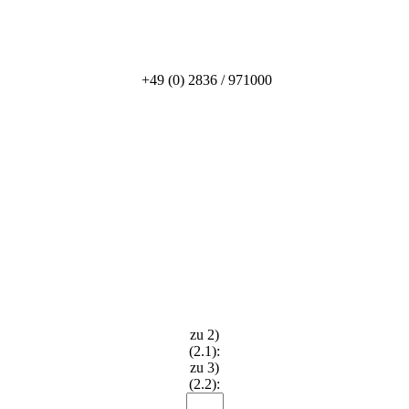
+49 (0) 2836 / 971000
zu 2)
(2.1):
zu 3)
(2.2):